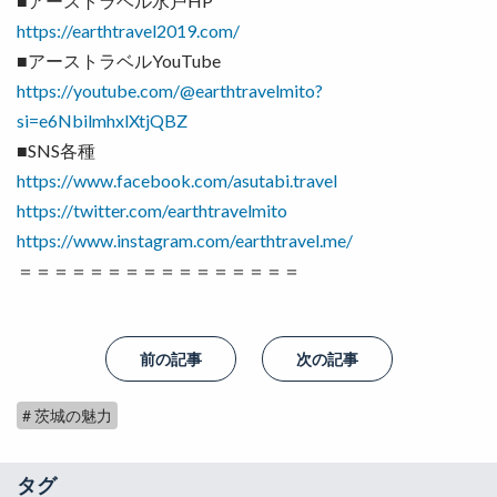
■アーストラベル水戸HP
https://earthtravel2019.com/
■アーストラベルYouTube
https://youtube.com/@earthtravelmito?
si=e6NbilmhxlXtjQBZ
■SNS各種
https://www.facebook.com/asutabi.travel
https://twitter.com/earthtravelmito
https://www.instagram.com/earthtravel.me/
＝＝＝＝＝＝＝＝＝＝＝＝＝＝＝＝
前の記事
次の記事
# 茨城の魅力
タグ