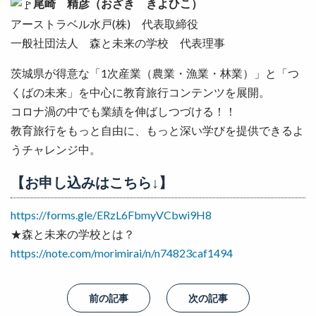
尾崎 精彦（おざき きよひこ）
アーストラベル水戸(株) 代表取締役
一般社団法人 森と未来の学校 代表理事
茨城県が得意な「1次産業（農業・漁業・林業）」と「つ
くばの未来」を中心に教育旅行コンテンツを展開。
コロナ渦の中でも業績を伸ばしつづける！！
教育旅行をもっと自由に、もっと深い学びを提供できるよ
うチャレンジ中。
【お申し込みはこちら↓】
https://forms.gle/ERzL6FbmyVCbwi9H8
★森と未来の学校とは？
https://note.com/morimirai/n/n74823caf1494
前の記事
次の記事