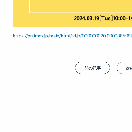
https://prtimes.jp/main/html/rd/p/000000020.000088508.
前の記事
次