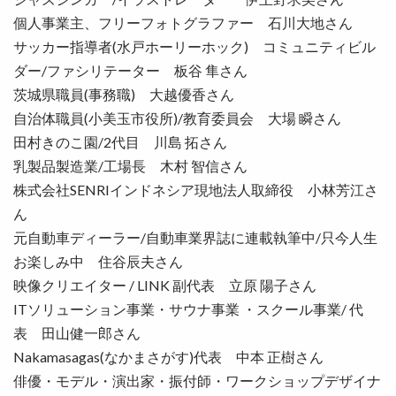
個人事業主、フリーフォトグラファー 石川大地さん
サッカー指導者(水戸ホーリーホック) コミュニティビル
ダー/ファシリテーター 板谷 隼さん
茨城県職員(事務職) 大越優香さん
自治体職員(小美玉市役所)/教育委員会 大場 瞬さん
田村きのこ園/2代目 川島 拓さん
乳製品製造業/工場長 木村 智信さん
株式会社SENRIインドネシア現地法人取締役 小林芳江さ
ん
元自動車ディーラー/自動車業界誌に連載執筆中/只今人生
お楽しみ中 住谷辰夫さん
映像クリエイター / LINK 副代表 立原 陽子さん
ITソリューション事業・サウナ事業 ・スクール事業/ 代
表 田山健一郎さん
Nakamasagas(なかまさがす)代表 中本 正樹さん
俳優・モデル・演出家・振付師・ワークショップデザイナ