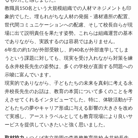
教職員150名という大規模組織での人材マネジメントも印
象的でした。埋もれがちな人材の発掘・適材適所の配置、
世代間コミュニケーションへの配慮、そして校長自らが現
場に出て説明責任を果たす姿勢。これらは組織運営の基本
でありながら、実践するのは容易ではありません。
6年生の約1/3が外部受験し、約40名が外部進学してしま
うという課題に対しても、現実を受け入れながら対策を練
る永井校長先生の姿勢は、多くの学校が直面する問題への
示唆に富んでいます。
現実的でありながら、子どもたちの未来を真剣に考える永
井校長先生のお話は、教育の本質について多くのことを考
えさせてくれるインタビューでした。特に、体験活動が子
どもたちの夢やキャリア形成に与える影響の大きさを改め
て実感し、アーストラベルとしても教育現場により良いサ
ービスを提供していきたいと強く思いました。
取材協力：
つくば市立学園の森義務教育学校 永井校長先